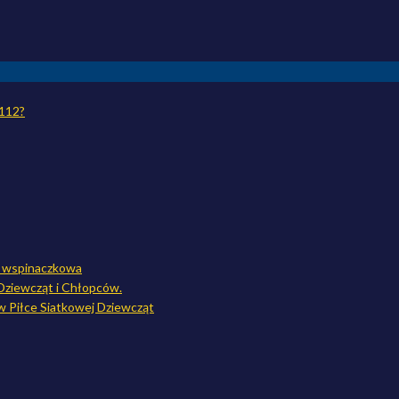
 112?
a wspinaczkowa
Dziewcząt i Chłopców.
w Piłce Siatkowej Dziewcząt