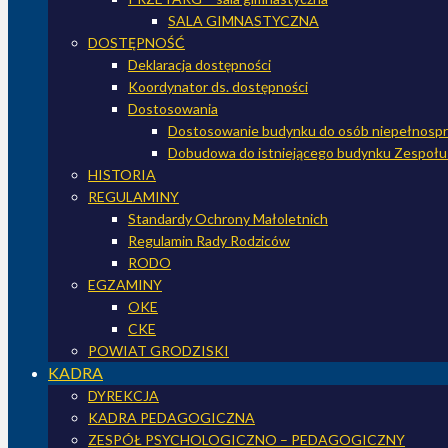
SALA GIMNASTYCZNA
DOSTĘPNOŚĆ
Deklaracja dostępności
Koordynator ds. dostępności
Dostosowania
Dostosowanie budynku do osób niepełnospr
Dobudowa do istniejącego budynku Zespołu 
HISTORIA
REGULAMINY
Standardy Ochrony Małoletnich
Regulamin Rady Rodziców
RODO
EGZAMINY
OKE
CKE
POWIAT GRODZISKI
KADRA
DYREKCJA
KADRA PEDAGOGICZNA
ZESPÓŁ PSYCHOLOGICZNO – PEDAGOGICZNY