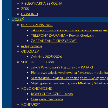
PIELĘGNIARKA SZKOLNA
ZFŚS
DZWONKI
UCZEŃ
BEZPIECZEŃSTWO
Jak prawidłowo zgłaszać pod numerem alarmowym
TELEFONY ZAUFANIA – Powiat Grodziski
ZARZĄDZANIE KRYZYSOWE
m-legitymacja
ODDZIAŁY
Oddziały 2025/2026
SEKCJA SPORTOWA
Lekcja Wychowania Fizycznego – KAJAKI
Plenerowe zajęcia wychowania fizycznego – ściank
Mistrzostwa Powiatu Grodziskiego w Piłkę Ręczną 
Międzypowiatowy Finał Igrzysk Młodzieży Szkolnej 
KOŁO CHEMICZNE
KOŁO CHEMICZNE – o nas
Olimpiada Chemiczna
KONKURSY