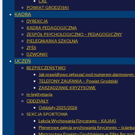
CKE
POWIAT GRODZISKI
KADRA
DYREKCJA
KADRA PEDAGOGICZNA
ZESPÓŁ PSYCHOLOGICZNO – PEDAGOGICZNY
PIELĘGNIARKA SZKOLNA
ZFŚS
DZWONKI
UCZEŃ
BEZPIECZEŃSTWO
Jak prawidłowo zgłaszać pod numerem alarmowym
TELEFONY ZAUFANIA – Powiat Grodziski
ZARZĄDZANIE KRYZYSOWE
m-legitymacja
ODDZIAŁY
Oddziały 2025/2026
SEKCJA SPORTOWA
Lekcja Wychowania Fizycznego – KAJAKI
Plenerowe zajęcia wychowania fizycznego – ściank
Mistrzostwa Powiatu Grodziskiego w Piłkę Ręczną 