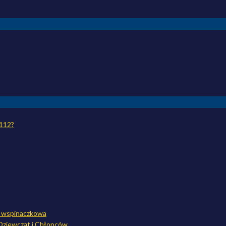
 112?
a wspinaczkowa
Dziewcząt i Chłopców.